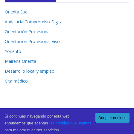
Orienta Sue
Andalucía Compromiso Digital
Orientación Profesional
Orientación Profesional Viso
Yoriento
Mairena Orienta
Desarrollo local y empleo
Cita médico
Si continúas navegando por esta web,
Aceptar cookies
Copyright © 2026
El Periódico de Mairena
. All rights reserved.
entendemos que aceptas
las cookies que usamos
Theme:
ColorMag Pro
by ThemeGrill. Powered by
WordPress
.
para mejorar nuestros servicios.