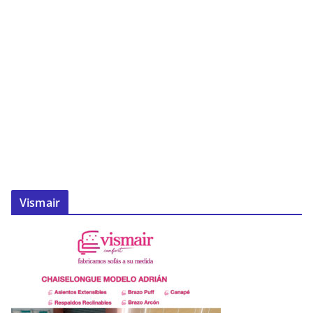
Vismair