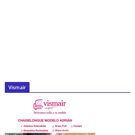
Vismair