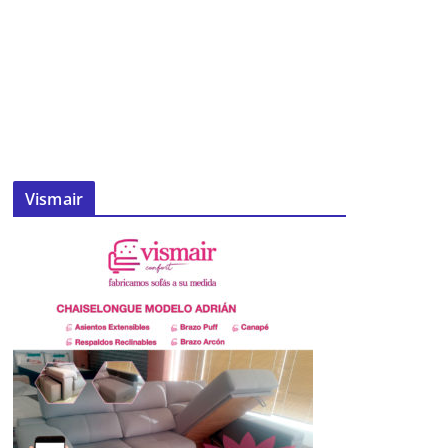
Vismair