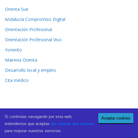
Orienta Sue
Andalucía Compromiso Digital
Orientación Profesional
Orientación Profesional Viso
Yoriento
Mairena Orienta
Desarrollo local y empleo
Cita médico
Si continúas navegando por esta web,
Aceptar cookies
Copyright © 2026
El Periódico de Mairena
. All rights reserved.
entendemos que aceptas
las cookies que usamos
Theme:
ColorMag Pro
by ThemeGrill. Powered by
WordPress
.
para mejorar nuestros servicios.