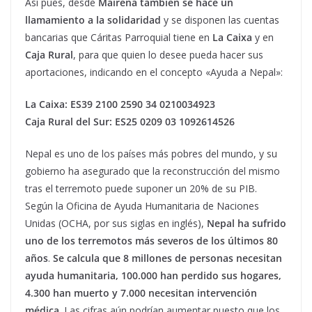
Así pues, desde
Mairena también se hace un
llamamiento a la solidaridad
y se disponen las cuentas
bancarias que Cáritas Parroquial tiene en
La Caixa
y en
Caja Rural
, para que quien lo desee pueda hacer sus
aportaciones, indicando en el concepto «Ayuda a Nepal»:
La Caixa: ES39 2100 2590 34 0210034923
Caja Rural del Sur: ES25 0209 03 1092614526
Nepal es uno de los países más pobres del mundo, y su
gobierno ha asegurado que la reconstrucción del mismo
tras el terremoto puede suponer un 20% de su PIB.
Según la Oficina de Ayuda Humanitaria de Naciones
Unidas (OCHA, por sus siglas en inglés),
Nepal ha sufrido
uno de los terremotos más severos de los últimos 80
años
.
Se calcula que 8 millones de personas necesitan
ayuda humanitaria, 100.000 han perdido sus hogares,
4.300 han muerto y 7.000 necesitan intervención
médica
. Las cifras aún podrían aumentar puesto que los