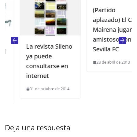
(Partido
aplazado) El CD
Mairena jugará
amistoso con el
La revista Sileno
Sevilla FC
ya puede
28 de abril de 2013
consultarse en
internet
31 de octubre de 2014
Deja una respuesta