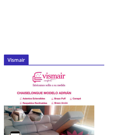
Vismair