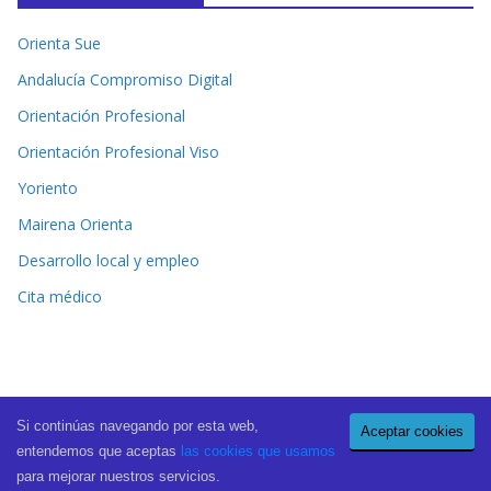
Orienta Sue
Andalucía Compromiso Digital
Orientación Profesional
Orientación Profesional Viso
Yoriento
Mairena Orienta
Desarrollo local y empleo
Cita médico
Si continúas navegando por esta web,
Aceptar cookies
Copyright © 2026
El Periódico de Mairena
. All rights reserved.
entendemos que aceptas
las cookies que usamos
Theme:
ColorMag Pro
by ThemeGrill. Powered by
WordPress
.
para mejorar nuestros servicios.