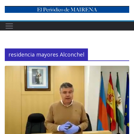
Skip
to
content
residencia mayores Alconchel