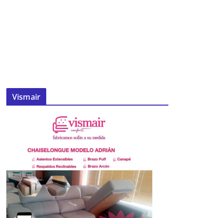
Vismair