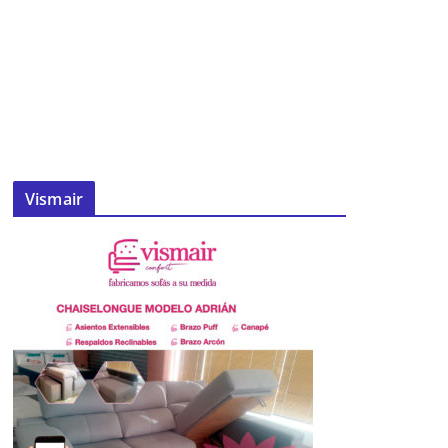
Vismair