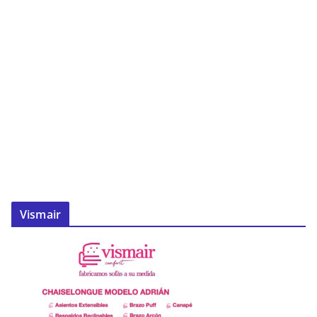
Vismair