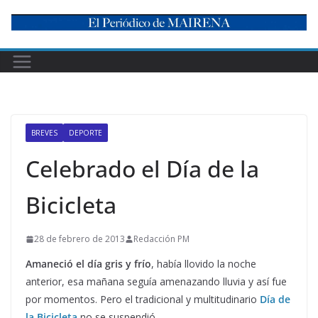
Skip
to
content
BREVES
DEPORTE
Celebrado el Día de la
Bicicleta
28 de febrero de 2013
Redacción PM
Amaneció el día gris y frío
, había llovido la noche
anterior, esa mañana seguía amenazando lluvia y así fue
por momentos. Pero el tradicional y multitudinario
Día de
la Bicicleta
no se suspendió.