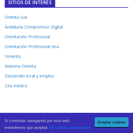
SITIOS DE INTERÉS
Orienta Sue
Andalucía Compromiso Digital
Orientación Profesional
Orientación Profesional Viso
Yoriento
Mairena Orienta
Desarrollo local y empleo
Cita médico
Si continúas navegando por esta web,
Aceptar cookies
Copyright © 2026
El Periódico de Mairena
. All rights reserved.
entendemos que aceptas
las cookies que usamos
Theme:
ColorMag Pro
by ThemeGrill. Powered by
WordPress
.