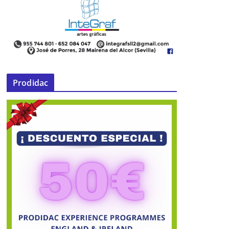
Prodidac
V Feria del Cómic y del Videojuego
Los Alcores
l
17 de abril de 2018