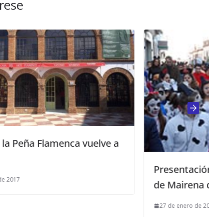
rese
elve a
Presentación del cartel del Carnava
de Mairena del Alcor
27 de enero de 2016