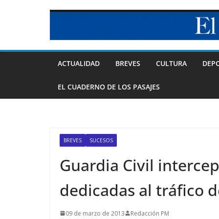
Skip
to
content
ACTUALIDAD
BREVES
CULTURA
DEP
EL CUADERNO DE LOS PASAJES
BREVES
SUCESOS
Guardia Civil interce
dedicadas al tráfico 
09 de marzo de 2013
Redacción PM