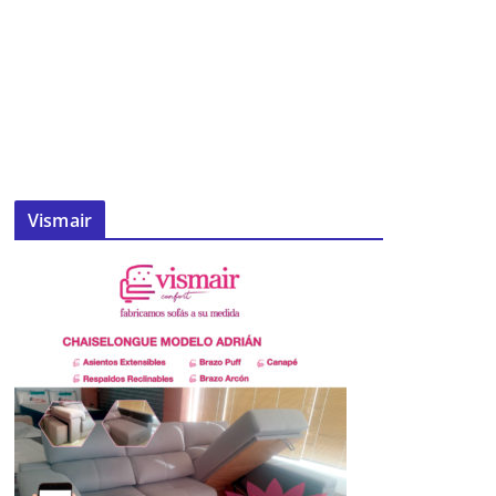
Vismair