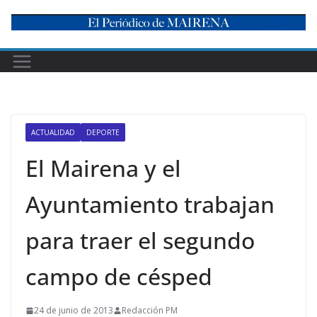
Skip
to
content
ACTUALIDAD
DEPORTE
El Mairena y el
Ayuntamiento trabajan
para traer el segundo
campo de césped
24 de junio de 2013
Redacción PM