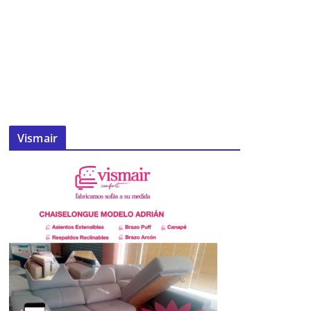
Vismair