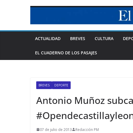
Skip
to
content
ACTUALIDAD
BREVES
CULTURA
DEP
EL CUADERNO DE LOS PASAJES
BREVES
DEPORTE
Antonio Muñoz subc
#Opendecastillayleo
07 de julio de 2013
Redacción PM