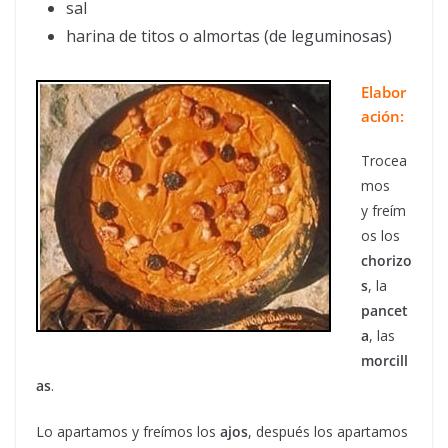
sal
harina de titos o almortas (de leguminosas)
Elabor
ación:
Trocea
mos
y freím
os los
chorizo
s
, la
pancet
a
, las
morcill
as
.
Lo apartamos y freímos los
ajos
, después los apartamos