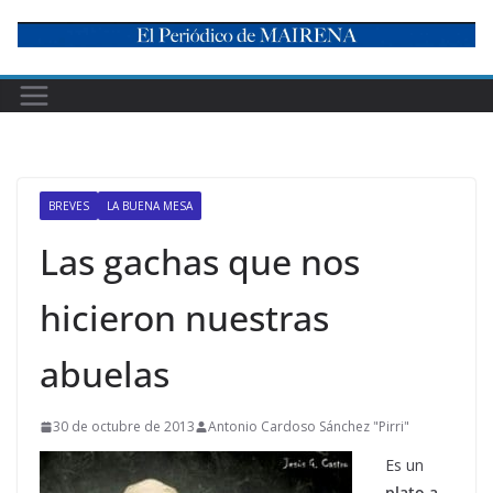
Skip
to
content
BREVES
LA BUENA MESA
Las gachas que nos
hicieron nuestras
abuelas
30 de octubre de 2013
Antonio Cardoso Sánchez "Pirri"
Es un
plato a