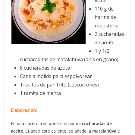
leche
110 g de
harina de
repostería
2 cucharadas
de aceite
1 y 1/2
cucharaditas de matalahúva (anís en grano)
6 cucharadas de azúcar
Canela molida para espolvorear
Trocitos de pan frito (coscorrones)
1 ramita de menta
Elaboración:
En una cacerola se ponen un par de
cucharadas de
aceite
. Cuando esté caliente, se añade la
matalahúva
e