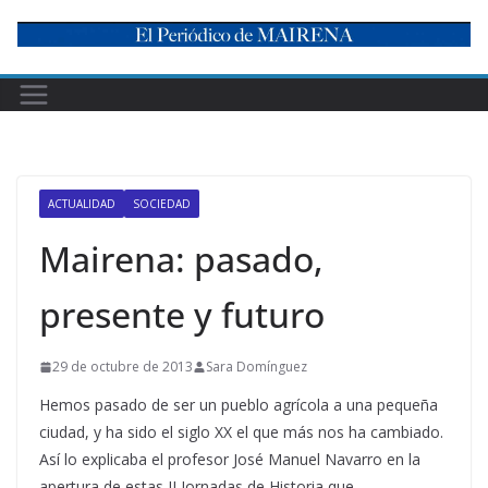
Skip
to
content
ACTUALIDAD
SOCIEDAD
Mairena: pasado,
presente y futuro
29 de octubre de 2013
Sara Domínguez
Hemos pasado de ser un pueblo agrícola a una pequeña
ciudad, y ha sido el siglo XX el que más nos ha cambiado.
Así lo explicaba el profesor José Manuel Navarro en la
apertura de estas II Jornadas de Historia que,