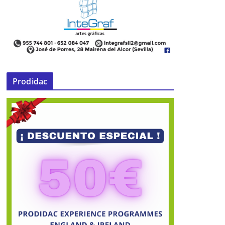
Carmona. El Vaso de los Grifos
participa en una exposición
internacional sobre la influencia del
arte íbero en Picasso
22 de abril de 2021
Prodidac