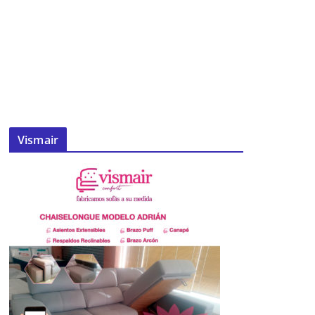
Vismair