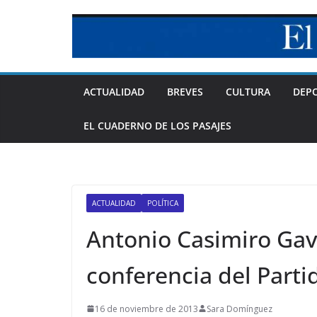
Skip
to
content
ACTUALIDAD
BREVES
CULTURA
DEP
EL CUADERNO DE LOS PASAJES
ACTUALIDAD
POLÍTICA
Antonio Casimiro Gavi
conferencia del Partid
16 de noviembre de 2013
Sara Domínguez