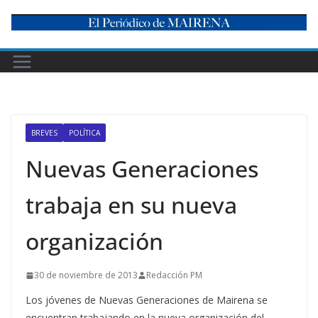
Skip
to
content
BREVES
POLÍTICA
Nuevas Generaciones
trabaja en su nueva
organización
30 de noviembre de 2013
Redacción PM
Los jóvenes de Nuevas Generaciones de Mairena se
encuentran trabajando en la nueva organización del