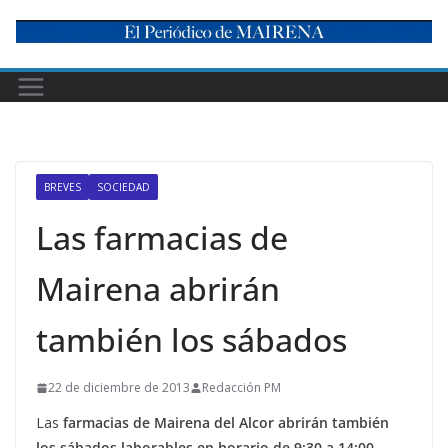
Skip
to
content
BREVES
SOCIEDAD
Las farmacias de
Mairena abrirán
también los sábados
22 de diciembre de 2013
Redacción PM
Las
farmacias de Mairena del Alcor abrirán también
los sábados laborables en horario de 9:30 a 14:00