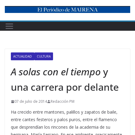
Skip
to
content
ACTUALIDAD
CULTURA
A solas con el tiempo
y
una carrera por delante
07 de julio de 2014
Redacción PM
Ha crecido entre mantones, palillos y zapatos de baile,
entre cantes festeros y palos puros, entre el flamenco
que desprendían los rincones de la academia de su
hermana, María Serrano. En ese ambiente, precisamente,