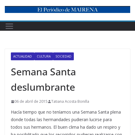
Skip
to
content
ACTUALIDAD
CULTURA
SOCIEDAD
Semana Santa
deslumbrante
06 de abril de 2015
Tatiana Acosta Bonilla
Hacía tiempo que no teníamos una Semana Santa plena
donde todas las hermandades pudieran lucirse para
todos sus hermanos. El buen clima ha dado un respiro y
ha posibilitado que los recorridos pudieran realizarse con