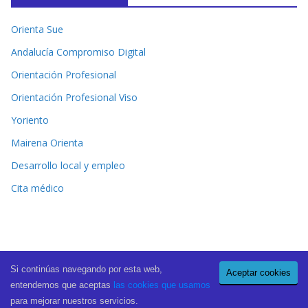
Orienta Sue
Andalucía Compromiso Digital
Orientación Profesional
Orientación Profesional Viso
Yoriento
Mairena Orienta
Desarrollo local y empleo
Cita médico
Si continúas navegando por esta web,
Aceptar cookies
Copyright © 2026
El Periódico de Mairena
. All rights reserved.
entendemos que aceptas
las cookies que usamos
Theme:
ColorMag Pro
by ThemeGrill. Powered by
WordPress
.
para mejorar nuestros servicios.