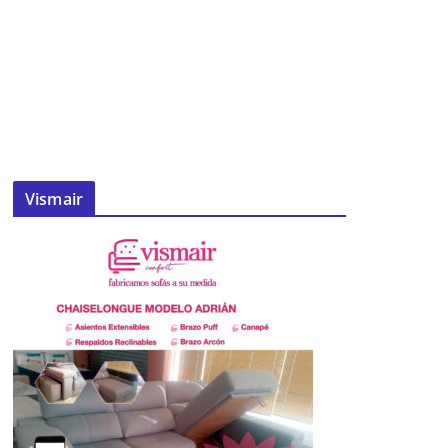
Vismair