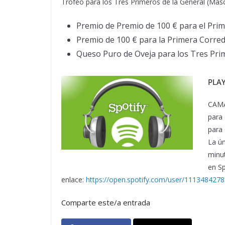
Trofeo para los Tres Primeros de la General (Masc
Premio de Premio de 100 € para el Pri
Premio de 100 € para la Primera Corre
Queso Puro de Oveja para los Tres Prim
PLA
CAMAG
para 
para 
La ún
minut
en Sp
enlace:
https://open.spotify.com/user/111348427
Comparte este/a entrada