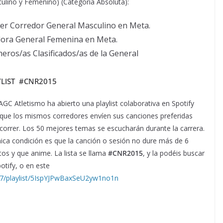
ulino y Femenino) (Categoría Absoluta):
mer Corredor General Masculino en Meta.
dora General Femenina en Meta.
eros/as Clasificados/as de la General
YLIST #CNR2015
C Atletismo ha abierto una playlist colaborativa en Spotify
que los mismos corredores envíen sus canciones preferidas
correr. Los 50 mejores temas se escucharán durante la carrera.
ica condición es que la canción o sesión no dure más de 6
os y que anime. La lista se llama
#CNR2015
, y la podéis buscar
otify, o en este
87/playlist/5IspYJPwBaxSeU2yw1no1n