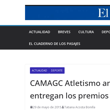
Skip
to
content
ACTUALIDAD
BREVES
CULTURA
DEP
EL CUADERNO DE LOS PASAJES
ACTUALIDAD
DEPORTE
CAMAGC Atletismo an
entregan los premios
29 de mayo de 2015
Tatiana Acosta Bonilla