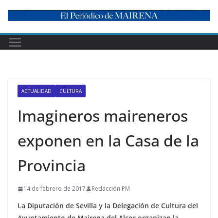
Skip
to
content
ACTUALIDAD
CULTURA
Imagineros maireneros
exponen en la Casa de la
Provincia
14 de febrero de 2017
Redacción PM
La Diputación de Sevilla y la Delegación de Cultura del
Ayuntamiento de Mairena del Alcor organizan la