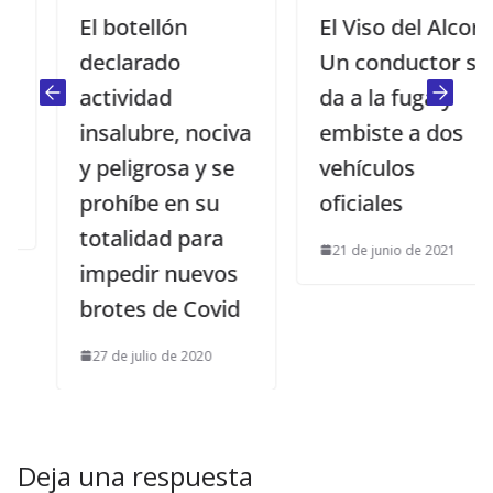
El botellón
El Viso del Alcor.
declarado
Un conductor se
actividad
da a la fuga y
insalubre, nociva
embiste a dos
y peligrosa y se
vehículos
prohíbe en su
oficiales
totalidad para
21 de junio de 2021
impedir nuevos
brotes de Covid
27 de julio de 2020
Deja una respuesta