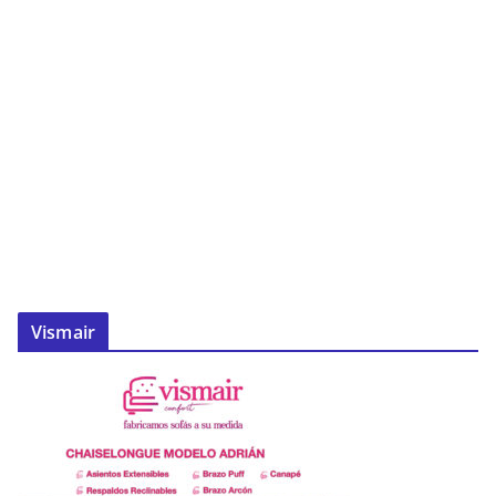
Vismair