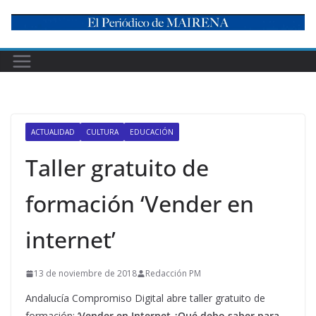
Skip
to
content
ACTUALIDAD
CULTURA
EDUCACIÓN
Taller gratuito de
formación ‘Vender en
internet’
13 de noviembre de 2018
Redacción PM
Andalucía Compromiso Digital abre taller gratuito de
formación: ‘
Vender en Internet ¿Qué debo saber para