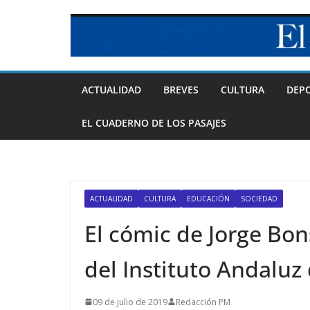
Skip
to
content
ACTUALIDAD
BREVES
CULTURA
DEP
EL CUADERNO DE LOS PASAJES
ACTUALIDAD
CULTURA
EDUCACIÓN
SOCIEDAD
El cómic de Jorge Bon
del Instituto Andaluz
09 de julio de 2019
Redacción PM