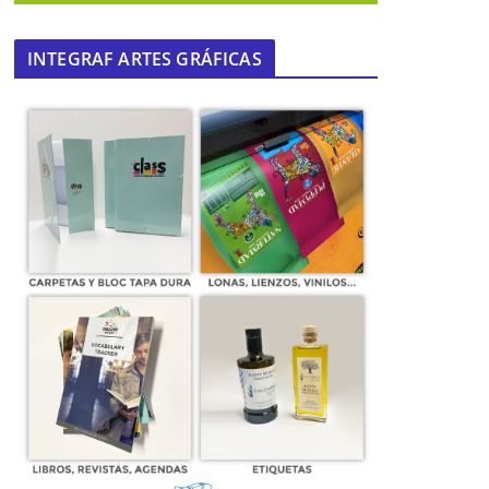
INTEGRAF ARTES GRÁFICAS
La Junta pretende aprobar en breve
una ayuda excepcional de 300 euros
para los autónomos
15 de abril de 2020