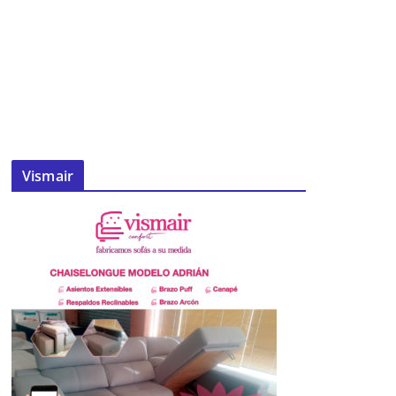
Vismair