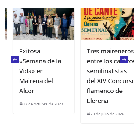
Exitosa
Tres maireneros
«Semana de la
entre los catorce
Vida» en
semifinalistas
Mairena del
del XIV Concurso
Alcor
flamenco de
Llerena
23 de octubre de 2023
23 de julio de 2026