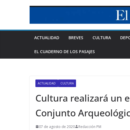
Skip
to
content
ACTUALIDAD
BREVES
CULTURA
DEP
EL CUADERNO DE LOS PASAJES
ACTUALIDAD
CULTURA
Cultura realizará un e
Conjunto Arqueológi
07 de agosto de 2020
Redacción PM