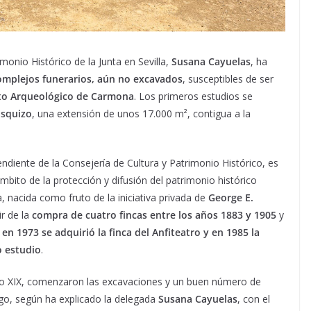
monio Histórico de la Junta en Sevilla,
Susana Cayuelas
, ha
omplejos funerarios, aún no excavados
, susceptibles de ser
to Arqueológico de Carmona
. Los primeros estudios se
squizo
, una extensión de unos 17.000 m², contigua a la
diente de la Consejería de Cultura y Patrimonio Histórico, es
mbito de la protección y difusión del patrimonio histórico
a, nacida como fruto de la iniciativa privada de
George E.
ir de la
compra de cuatro fincas entre los años 1883 y 1905
y
:
en 1973 se adquirió la finca del Anfiteatro y en 1985 la
 estudio
.
glo XIX, comenzaron las excavaciones y un buen número de
rgo, según ha explicado la delegada
Susana Cayuelas
, con el