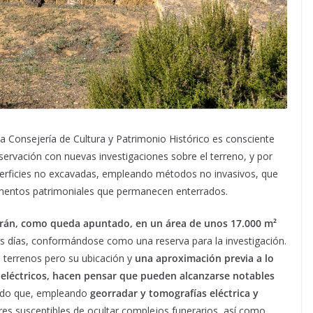
la Consejería de Cultura y Patrimonio Histórico es consciente
ervación con nuevas investigaciones sobre el terreno, y por
perficies no excavadas, empleando métodos no invasivos, que
lementos patrimoniales que permanecen enterrados.
rarán, como queda apuntado, en un área de unos 17.000 m²
os días, conformándose como una reserva para la investigación.
s terrenos pero su ubicación y
una aproximación previa a lo
 eléctricos, hacen pensar que pueden alcanzarse notables
llado que, empleando
georradar y tomografías eléctrica y
gares susceptibles de ocultar complejos funerarios, así como