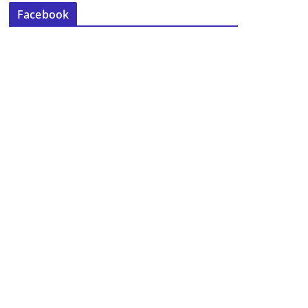
Facebook
2º Encuentro Internacional de
Teatro Joven
23 de julio de 2013