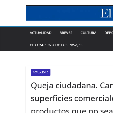
Skip
to
content
ACTUALIDAD
BREVES
CULTURA
DEP
EL CUADERNO DE LOS PASAJES
ACTUALIDAD
Queja ciudadana. Ca
superficies comercial
productos que no sea