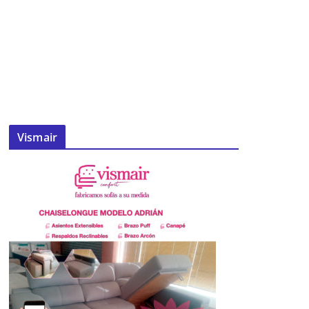
Vismair
Bendición al monumento a los
campanilleros
09 de abril de 2017