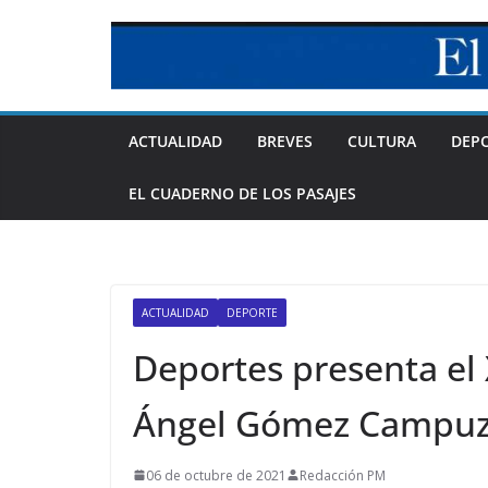
Skip
to
content
ACTUALIDAD
BREVES
CULTURA
DEP
EL CUADERNO DE LOS PASAJES
ACTUALIDAD
DEPORTE
Deportes presenta el
Ángel Gómez Campuz
06 de octubre de 2021
Redacción PM