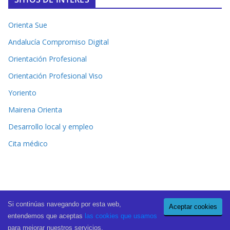
Orienta Sue
Andalucía Compromiso Digital
Orientación Profesional
Orientación Profesional Viso
Yoriento
Mairena Orienta
Desarrollo local y empleo
Cita médico
Si continúas navegando por esta web,
Aceptar cookies
Copyright © 2026
El Periódico de Mairena
. All rights reserved.
entendemos que aceptas
las cookies que usamos
Theme:
ColorMag Pro
by ThemeGrill. Powered by
WordPress
.
para mejorar nuestros servicios.