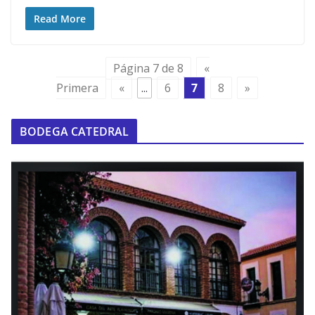
Read More
Página 7 de 8
«
Primera
«
...
6
7
8
»
BODEGA CATEDRAL