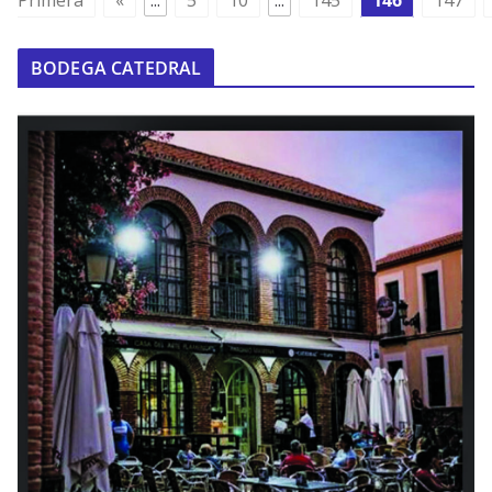
Primera
«
...
5
10
...
145
146
147
BODEGA CATEDRAL