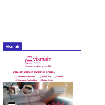
Vismair