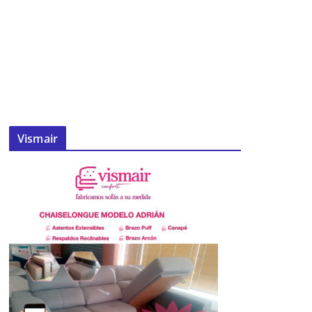
Vismair