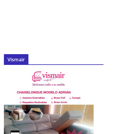
Vismair