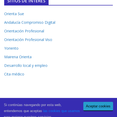
SITIOS DE INTERÉS
Orienta Sue
Andalucía Compromiso Digital
Orientación Profesional
Orientación Profesional Viso
Yoriento
Mairena Orienta
Desarrollo local y empleo
Cita médico
Si continúas navegando por esta web,
Aceptar cookies
Copyright © 2026
El Periódico de Mairena
. All rights reserved.
entendemos que aceptas
las cookies que usamos
Theme:
ColorMag Pro
by ThemeGrill. Powered by
WordPress
.
para mejorar nuestros servicios.