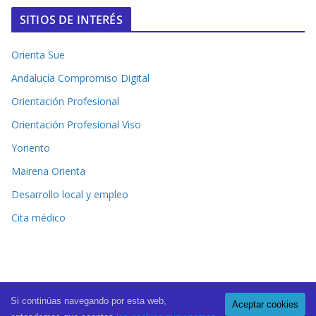
SITIOS DE INTERÉS
Orienta Sue
Andalucía Compromiso Digital
Orientación Profesional
Orientación Profesional Viso
Yoriento
Mairena Orienta
Desarrollo local y empleo
Cita médico
Si continúas navegando por esta web,
Aceptar cookies
Copyright © 2026
El Periódico de Mairena
. All rights reserved.