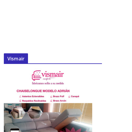
Vismair