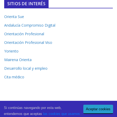
SITIOS DE INTERÉS
Orienta Sue
Andalucía Compromiso Digital
Orientación Profesional
Orientación Profesional Viso
Yoriento
Mairena Orienta
Desarrollo local y empleo
Cita médico
Si continúas navegando por esta web,
Aceptar cookies
Copyright © 2026
El Periódico de Mairena
. All rights reserved.
entendemos que aceptas
las cookies que usamos