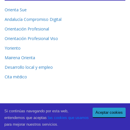
Orienta Sue
Andalucía Compromiso Digital
Orientación Profesional
Orientación Profesional Viso
Yoriento
Mairena Orienta
Desarrollo local y empleo
Cita médico
Si continúas navegando por esta web,
Aceptar cookies
Copyright © 2026
El Periódico de Mairena
. All rights reserved.
entendemos que aceptas
las cookies que usamos
Theme:
ColorMag Pro
by ThemeGrill. Powered by
WordPress
.
para mejorar nuestros servicios.