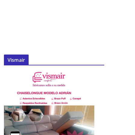
Vismair