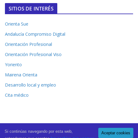
SITIOS DE INTERÉS
Orienta Sue
Andalucía Compromiso Digital
Orientación Profesional
Orientación Profesional Viso
Yoriento
Mairena Orienta
Desarrollo local y empleo
Cita médico
Si continúas navegando por esta web,
Aceptar cookies
Copyright © 2026
El Periódico de Mairena
. All rights reserved.