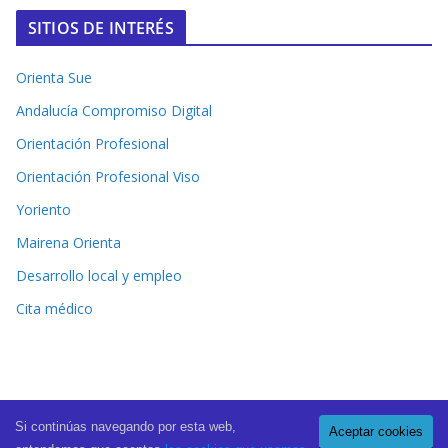
SITIOS DE INTERÉS
Orienta Sue
Andalucía Compromiso Digital
Orientación Profesional
Orientación Profesional Viso
Yoriento
Mairena Orienta
Desarrollo local y empleo
Cita médico
Si continúas navegando por esta web,
Aceptar cookies
Copyright © 2026
El Periódico de Mairena
. All rights reserved.