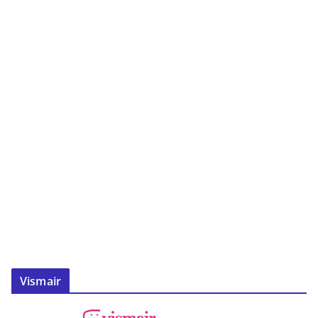
Vismair