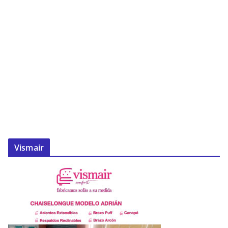
Vismair