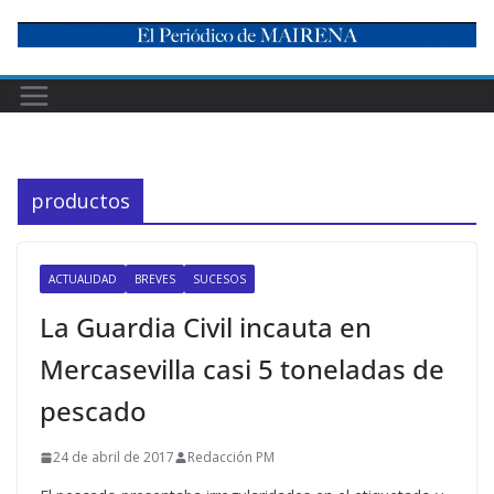
Skip
to
content
productos
ACTUALIDAD
BREVES
SUCESOS
La Guardia Civil incauta en
Mercasevilla casi 5 toneladas de
pescado
24 de abril de 2017
Redacción PM