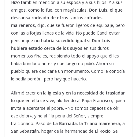
Hizo también mención a su esposa y a sus hijos. Y a sus
amigos, como lo fue, con mayúsculas,
Don Luis, el que
descansa rodeado de otros tantos cofrades
maireneros
, dijo, que se fueron ligeros de equipaje, pero
con las alforjas llenas de la vida. No puede Candi evitar
pensar que
no habría sucedido igual si Don Luis
hubiera estado cerca de los suyos
en sus duros
momentos finales, recibiendo todo el apoyo que él les
había brindado antes y que luego no pidió. Ahora su
pueblo quiere dedicarle un monumento. Como le conocía
le pedía perdón, pero hay que hacerlo.
Afirmó creer en la
Iglesia y en la necesidad de trasladar
lo que en ella se vive
, aludiendo al Papa Francisco, quien
invita a acercarse al pobre. «No somos capaces de oír
ese dolor», y he ahí la pena del Señor, siempre
traicionado. Pasó de
La Barriada, la Triana mairenera
, a
San Sebastián, hogar de la hermandad de El Rocío. Se