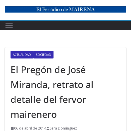
Skip
to
content
ACTUALIDAD
SOCIEDAD
El Pregón de José
Miranda, retrato al
detalle del fervor
mairenero
06 de abril de 2014
Sara Domínguez