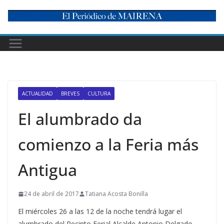
Skip
to
content
ACTUALIDAD
BREVES
CULTURA
El alumbrado da
comienzo a la Feria más
Antigua
24 de abril de 2017
Tatiana Acosta Bonilla
El miércoles 26 a las 12 de la noche tendrá lugar el
alumbrado del Recinto Ferial Alcalde Antonio Delgado.