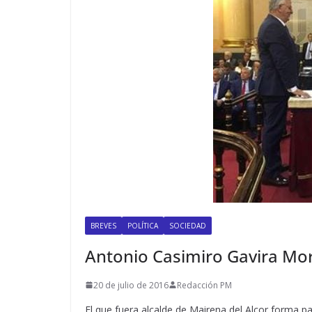
BREVES
POLÍTICA
SOCIEDAD
Antonio Casimiro Gavira M
20 de julio de 2016
Redacción PM
El que fuera alcalde de Mairena del Alcor forma p