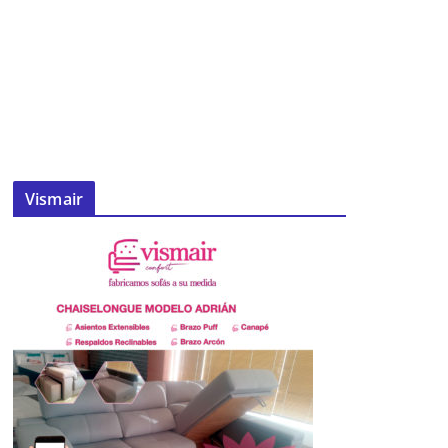
Vismair