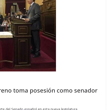
oreno toma posesión como senador
arte del Senado español en esta nueva legislatura