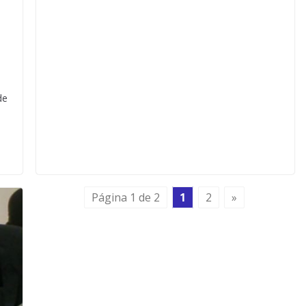
de
Página 1 de 2
1
2
»